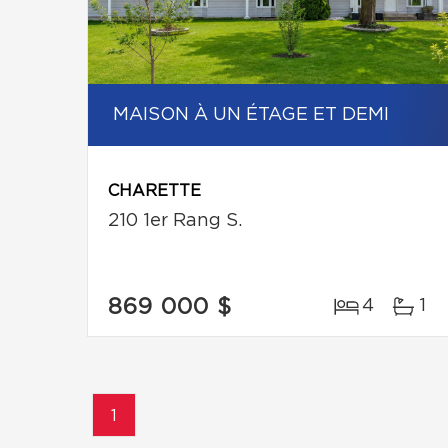
MAISON À UN ÉTAGE ET DEMI
CHARETTE
210 1er Rang S.
869 000 $
4
1
1