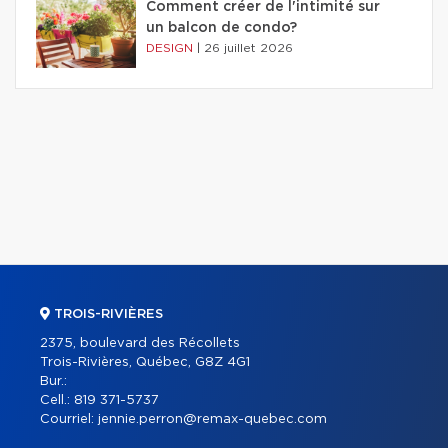
Comment créer de l'intimité sur
un balcon de condo?
DESIGN
|
26 juillet 2026
TROIS-RIVIÈRES
2375, boulevard des Récollets
Trois-Rivières, Québec, G8Z 4G1
Bur.:
Cell.:
819 371-5737
Courriel:
jennie.perron@remax-quebec.com