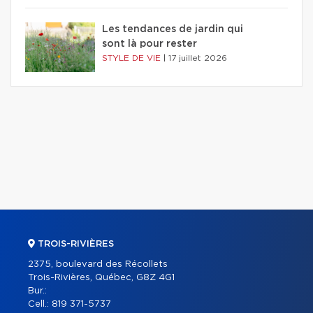
Les tendances de jardin qui
sont là pour rester
STYLE DE VIE
|
17 juillet 2026
TROIS-RIVIÈRES
2375, boulevard des Récollets
Trois-Rivières, Québec, G8Z 4G1
Bur.:
Cell.:
819 371-5737